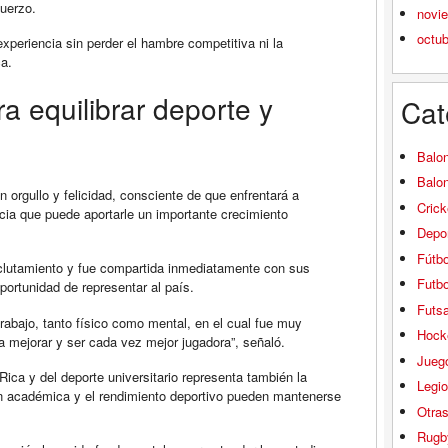
fuerzo.
novi
octu
 experiencia sin perder el hambre competitiva ni la
ca.
ra equilibrar deporte y
Cat
Balo
Balo
 orgullo y felicidad, consciente de que enfrentará a
Crick
cia que puede aportarle un importante crecimiento
Depor
Fútbo
eclutamiento y fue compartida inmediatamente con sus
Futbo
oportunidad de representar al país.
Futsa
rabajo, tanto físico como mental, en el cual fue muy
Hock
ra mejorar y ser cada vez mejor jugadora”, señaló.
Jueg
ca y del deporte universitario representa también la
Legio
ón académica y el rendimiento deportivo pueden mantenerse
Otra
Rugb