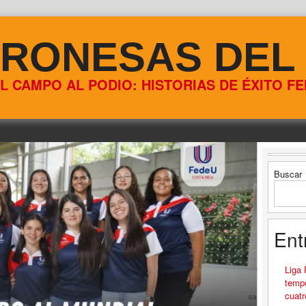
RONESAS DEL
L CAMPO AL PODIO: HISTORIAS DE ÉXITO F
Buscar
Ent
Liga
tempo
cuatr