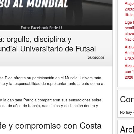
Alaju
2026:
títul
Liga 
penúl
clave
a: orgullo, disciplina y
Naci
ndial Universitario de Futsal
Alaju
Antig
UNCA
28/06/2026
Alaju
con 
2026
a Rica afronta su participación en el Mundial Universitario
so y la responsabilidad de representar tanto al país como a
Com
 y la capitana Patricia compartieron sus sensaciones sobre
sa de años de trabajo, sacrificios y dedicación dentro y
No hay 
, fe y compromiso con Costa
Arc