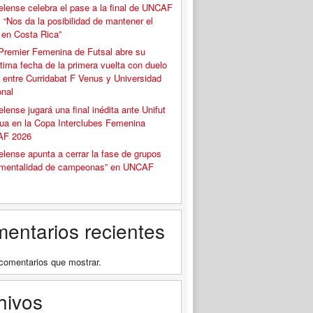
elense celebra el pase a la final de UNCAF
 “Nos da la posibilidad de mantener el
o en Costa Rica”
Premier Femenina de Futsal abre su
tima fecha de la primera vuelta con duelo
 entre Curridabat F Venus y Universidad
onal
elense jugará una final inédita ante Unifut
ua en la Copa Interclubes Femenina
F 2026
elense apunta a cerrar la fase de grupos
“mentalidad de campeonas” en UNCAF
entarios recientes
comentarios que mostrar.
hivos