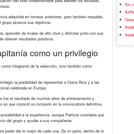
nización han sido fundamentales para atender los estudios,
Sin c
misos.
Softb
ncia adquirida en torneos anteriores, pero también respaldo,
Teni
l grupo alcance sus objetivos.
Volei
, aprender de rivales de alto nivel y disfrutar junto con sus
Volei
de obtener resultados positivos.
apitanía como un privilegio
o como integrante de la selección, sino también como
ivilegio la posibilidad de representar a Costa Rica y a las
ional celebrada en Europa.
to fue el resultado de muchos años de entrenamiento y
o en que conoció su inclusión en la convocatoria definitiva.
onsabilidad a la experiencia, aunque Patricia considera que
icio del grupo y ayudar a sus compañeras.
ra poder dar lo mejor de cada una. De mi parte, dentro de lo