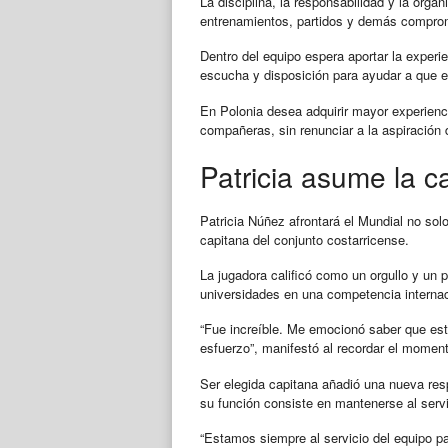
La disciplina, la responsabilidad y la orga
entrenamientos, partidos y demás compro
Dentro del equipo espera aportar la experie
escucha y disposición para ayudar a que e
En Polonia desea adquirir mayor experiencia
compañeras, sin renunciar a la aspiración 
Patricia asume la c
Patricia Núñez afrontará el Mundial no sol
capitana del conjunto costarricense.
La jugadora calificó como un orgullo y un pr
universidades en una competencia internac
“Fue increíble. Me emocionó saber que es
esfuerzo”, manifestó al recordar el moment
Ser elegida capitana añadió una nueva resp
su función consiste en mantenerse al serv
“Estamos siempre al servicio del equipo pa