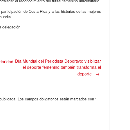
ortalecer el reconocimiento del futsal femenino universitario.
participación de Costa Rica y a las historias de las mujeres
mundial.
la delegación
Día Mundial del Periodista Deportivo: visibilizar
idaridad
el deporte femenino también transforma el
deporte
→
publicada.
Los campos obligatorios están marcados con
*