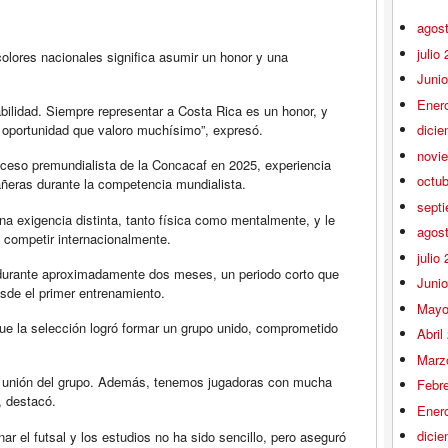
agos
julio
colores nacionales significa asumir un honor y una
Juni
Ener
bilidad. Siempre representar a Costa Rica es un honor, y
a oportunidad que valoro muchísimo”, expresó.
dici
novi
oceso premundialista de la Concacaf en 2025, experiencia
octu
ñeras durante la competencia mundialista.
sept
a exigencia distinta, tanto física como mentalmente, y le
agos
 competir internacionalmente.
julio
ó durante aproximadamente dos meses, un periodo corto que
Juni
esde el primer entrenamiento.
Mayo
que la selección logró formar un grupo unido, comprometido
Abril
Marz
a unión del grupo. Además, tenemos jugadoras con mucha
Febr
, destacó.
Ener
dici
r el futsal y los estudios no ha sido sencillo, pero aseguró