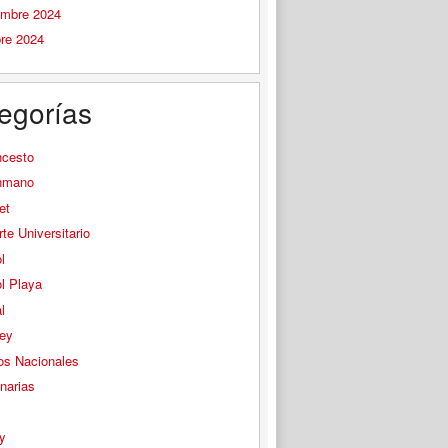
embre 2024
bre 2024
egorías
ncesto
nmano
et
te Universitario
l
l Playa
l
ey
os Nacionales
narias
s
y