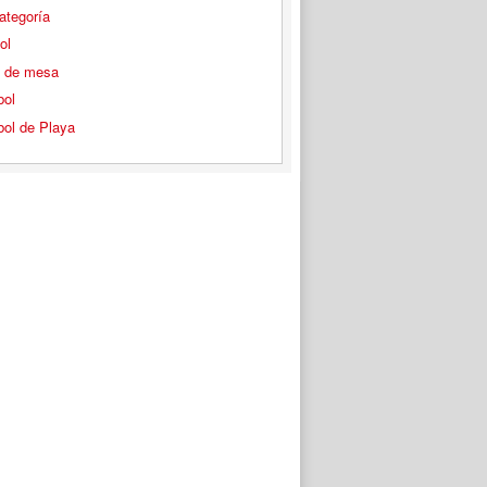
ategoría
ol
s de mesa
bol
bol de Playa