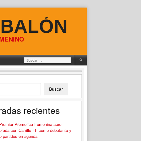
 BALÓN
EMENINO
Buscar:
Buscar
radas recientes
 Premier Promerica Femenina abre
rada con Carrillo FF como debutante y
o partidos en agenda