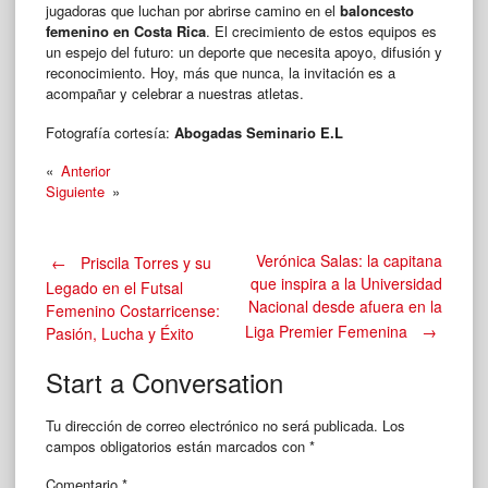
jugadoras que luchan por abrirse camino en el
baloncesto
femenino en Costa Rica
. El crecimiento de estos equipos es
un espejo del futuro: un deporte que necesita apoyo, difusión y
reconocimiento. Hoy, más que nunca, la invitación es a
acompañar y celebrar a nuestras atletas.
Fotografía cortesía:
Abogadas Seminario E.L
«
Anterior
Siguiente
»
Post
Verónica Salas: la capitana
←
Priscila Torres y su
que inspira a la Universidad
Legado en el Futsal
Nacional desde afuera en la
Femenino Costarricense:
navigation
Liga Premier Femenina
→
Pasión, Lucha y Éxito
Start a Conversation
Tu dirección de correo electrónico no será publicada.
Los
campos obligatorios están marcados con
*
Comentario
*