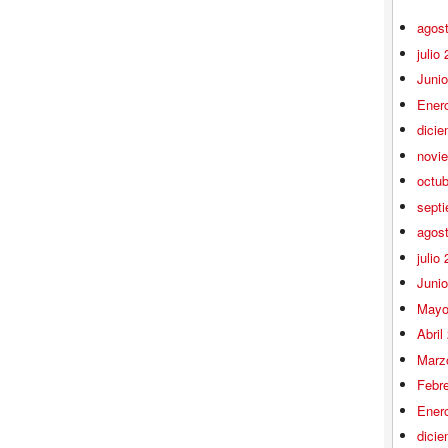
agos
julio
Juni
Ener
dici
novi
octu
sept
agos
julio
Juni
Mayo
Abril
Marz
Febr
Ener
dici