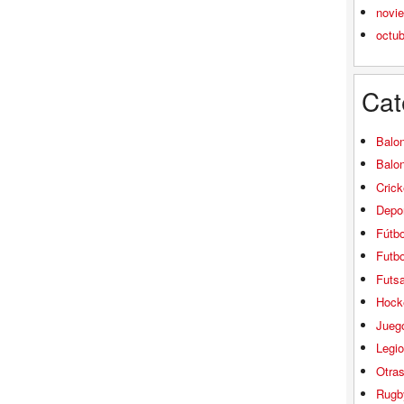
novi
octu
Cat
Balo
Balo
Crick
Depor
Fútbo
Futbo
Futsa
Hock
Jueg
Legio
Otra
Rugb