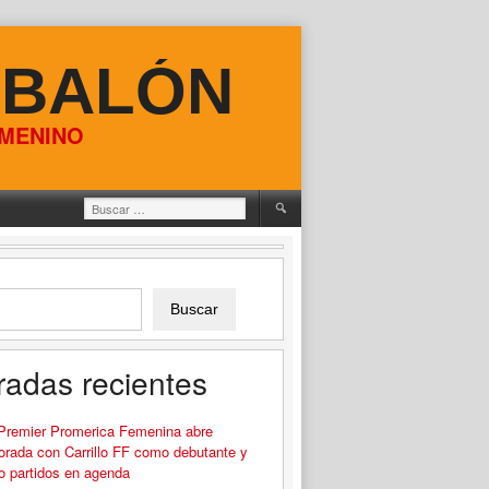
 BALÓN
EMENINO
Buscar:
Buscar
radas recientes
 Premier Promerica Femenina abre
rada con Carrillo FF como debutante y
o partidos en agenda