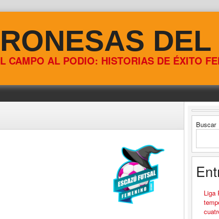
RONESAS DEL
L CAMPO AL PODIO: HISTORIAS DE ÉXITO F
Buscar
Ent
Liga
tempo
cuatr