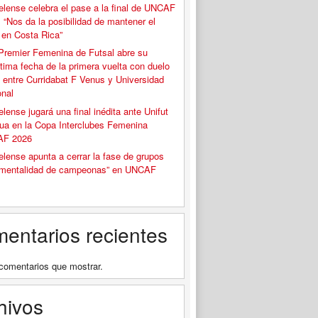
elense celebra el pase a la final de UNCAF
 “Nos da la posibilidad de mantener el
o en Costa Rica”
Premier Femenina de Futsal abre su
tima fecha de la primera vuelta con duelo
 entre Curridabat F Venus y Universidad
onal
elense jugará una final inédita ante Unifut
ua en la Copa Interclubes Femenina
F 2026
elense apunta a cerrar la fase de grupos
“mentalidad de campeonas” en UNCAF
entarios recientes
comentarios que mostrar.
hivos