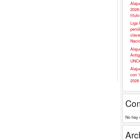
Alaju
2026:
títul
Liga 
penúl
clave
Naci
Alaju
Antig
UNCA
Alaju
con 
2026
Com
No hay 
Arc