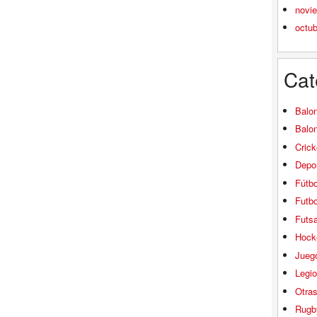
novi
octu
Cat
Balo
Balo
Crick
Depor
Fútbo
Futbo
Futsa
Hock
Jueg
Legio
Otra
Rugb