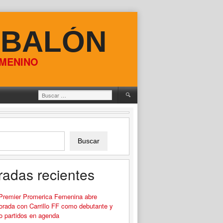
 BALÓN
EMENINO
Buscar:
Buscar
radas recientes
 Premier Promerica Femenina abre
rada con Carrillo FF como debutante y
o partidos en agenda