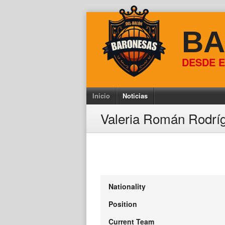
Skip
to
BA
content
DESDE E
Inicio
Noticias
Valeria Román Rodrí
Nationality
Position
Current Team