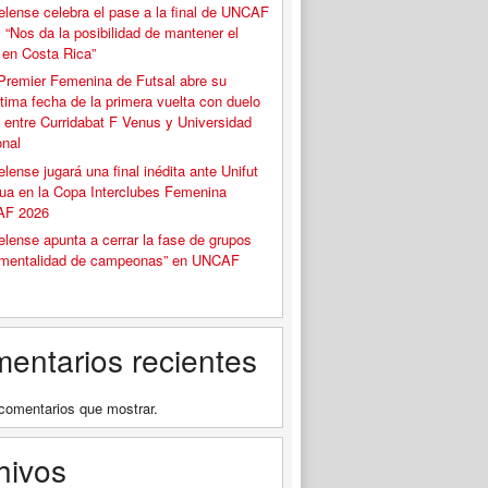
elense celebra el pase a la final de UNCAF
 “Nos da la posibilidad de mantener el
o en Costa Rica”
Premier Femenina de Futsal abre su
tima fecha de la primera vuelta con duelo
 entre Curridabat F Venus y Universidad
onal
elense jugará una final inédita ante Unifut
ua en la Copa Interclubes Femenina
F 2026
elense apunta a cerrar la fase de grupos
“mentalidad de campeonas” en UNCAF
entarios recientes
comentarios que mostrar.
hivos