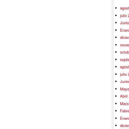
agos
julio
Juni
Ener
dici
novi
octu
sept
agos
julio
Juni
Mayo
Abril
Marz
Febr
Ener
dici