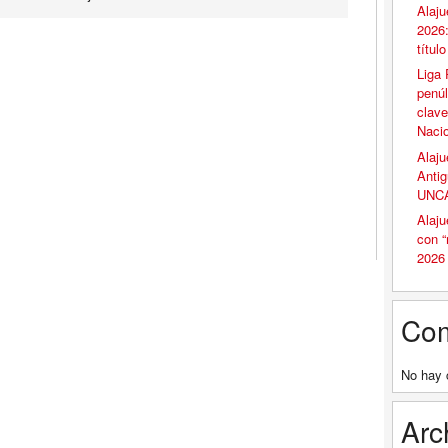
Alaju
2026:
títul
Liga 
penúl
clave
Naci
Alaju
Antig
UNCA
Alaju
con 
2026
Com
No hay 
Arc