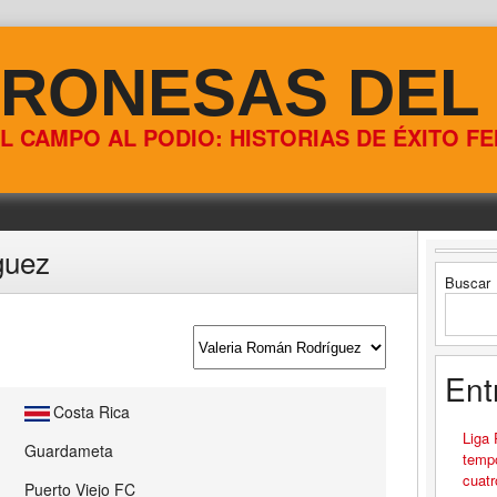
RONESAS DEL
L CAMPO AL PODIO: HISTORIAS DE ÉXITO F
guez
Buscar
Ent
Costa Rica
Liga
Guardameta
tempo
cuatr
Puerto Viejo FC