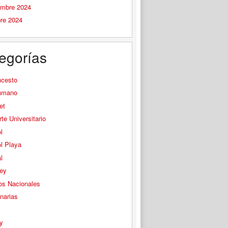
embre 2024
bre 2024
egorías
ncesto
nmano
et
te Universitario
l
l Playa
l
ey
os Nacionales
narias
s
y