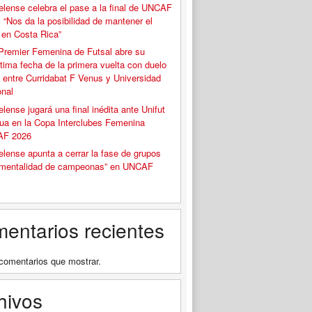
elense celebra el pase a la final de UNCAF
 “Nos da la posibilidad de mantener el
o en Costa Rica”
Premier Femenina de Futsal abre su
tima fecha de la primera vuelta con duelo
 entre Curridabat F Venus y Universidad
onal
elense jugará una final inédita ante Unifut
ua en la Copa Interclubes Femenina
F 2026
elense apunta a cerrar la fase de grupos
“mentalidad de campeonas” en UNCAF
entarios recientes
comentarios que mostrar.
hivos