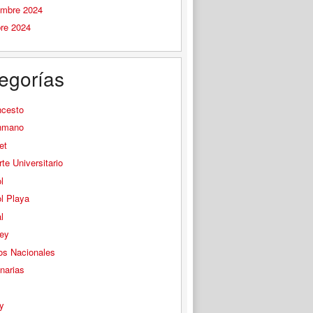
embre 2024
bre 2024
egorías
ncesto
nmano
et
te Universitario
l
l Playa
l
ey
os Nacionales
narias
s
y