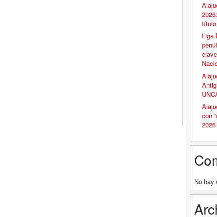
Alaju
2026:
títul
Liga 
penúl
clave
Naci
Alaju
Antig
UNCA
Alaju
con 
2026
Com
No hay 
Arc