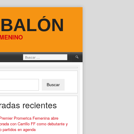
 BALÓN
EMENINO
Buscar:
Buscar
radas recientes
 Premier Promerica Femenina abre
rada con Carrillo FF como debutante y
o partidos en agenda