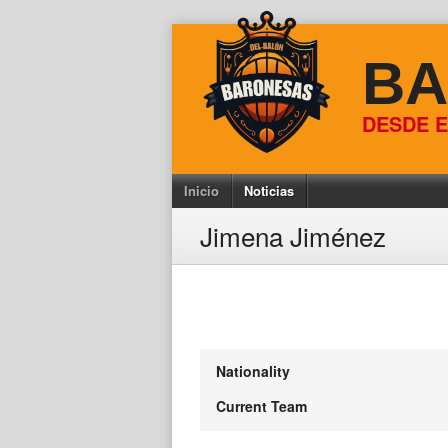
Skip
to
BA
content
DESDE E
Inicio
Noticias
Jimena Jiménez
Nationality
Current Team