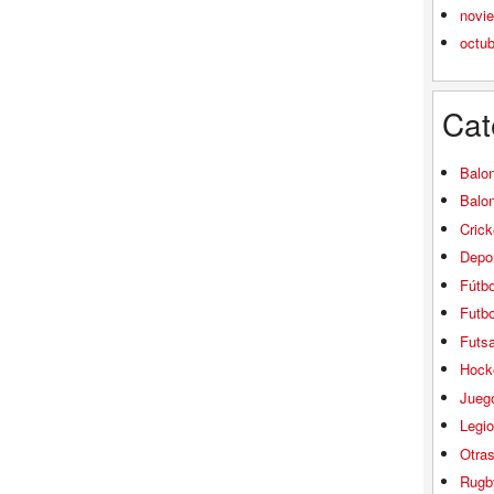
novi
octu
Cat
Balo
Balo
Crick
Depor
Fútbo
Futbo
Futsa
Hock
Jueg
Legio
Otra
Rugb