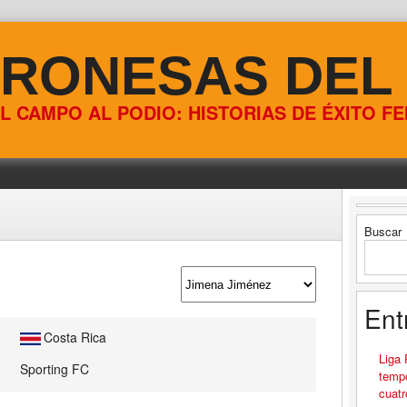
RONESAS DEL
L CAMPO AL PODIO: HISTORIAS DE ÉXITO F
Buscar
Ent
Costa Rica
Liga
Sporting FC
tempo
cuatr