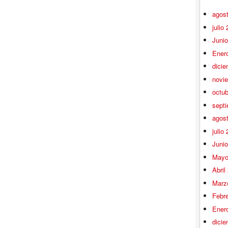
agos
julio
Juni
Ener
dici
novi
octu
sept
agos
julio
Juni
Mayo
Abril
Marz
Febr
Ener
dici