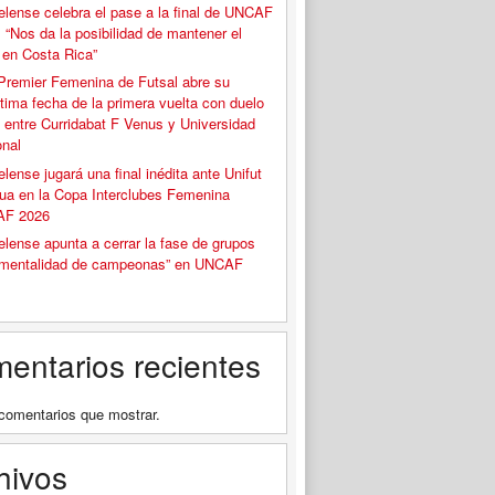
elense celebra el pase a la final de UNCAF
 “Nos da la posibilidad de mantener el
o en Costa Rica”
Premier Femenina de Futsal abre su
tima fecha de la primera vuelta con duelo
 entre Curridabat F Venus y Universidad
onal
elense jugará una final inédita ante Unifut
ua en la Copa Interclubes Femenina
F 2026
elense apunta a cerrar la fase de grupos
“mentalidad de campeonas” en UNCAF
entarios recientes
comentarios que mostrar.
hivos