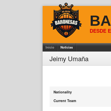
Skip
to
BA
content
DESDE E
Inicio
Noticias
Jeimy Umaña
Nationality
Current Team