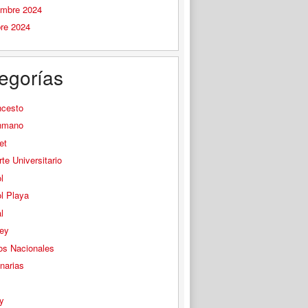
embre 2024
bre 2024
egorías
ncesto
nmano
et
te Universitario
l
l Playa
l
ey
os Nacionales
narias
s
y