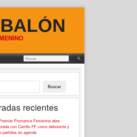
 BALÓN
EMENINO
Buscar:
Buscar
radas recientes
 Premier Promerica Femenina abre
rada con Carrillo FF como debutante y
o partidos en agenda