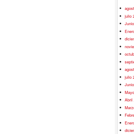
agos
julio
Juni
Ener
dici
novi
octu
sept
agos
julio
Juni
Mayo
Abril
Marz
Febr
Ener
dici