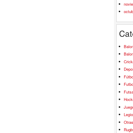
novi
octu
Cat
Balo
Balo
Crick
Depor
Fútbo
Futbo
Futsa
Hock
Jueg
Legio
Otra
Rugb