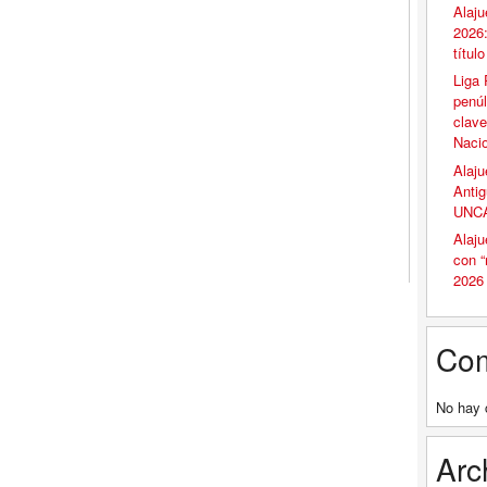
Alaju
2026:
títul
Liga 
penúl
clave
Naci
Alaju
Antig
UNCA
Alaju
con 
2026
Com
No hay 
Arc