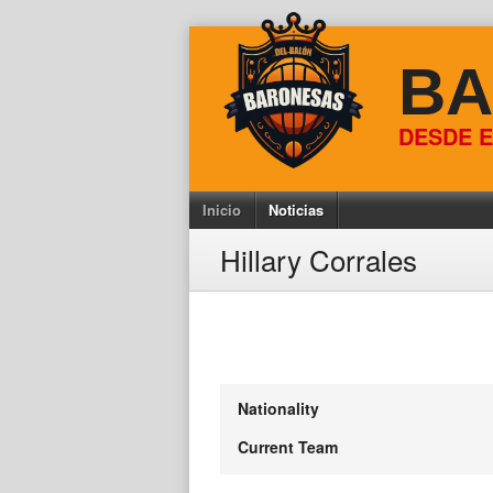
Skip
to
BA
content
DESDE E
Inicio
Noticias
Hillary Corrales
Nationality
Current Team