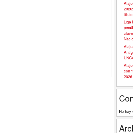
Alaju
2026:
títul
Liga 
penúl
clave
Naci
Alaju
Antig
UNCA
Alaju
con 
2026
Com
No hay 
Arc