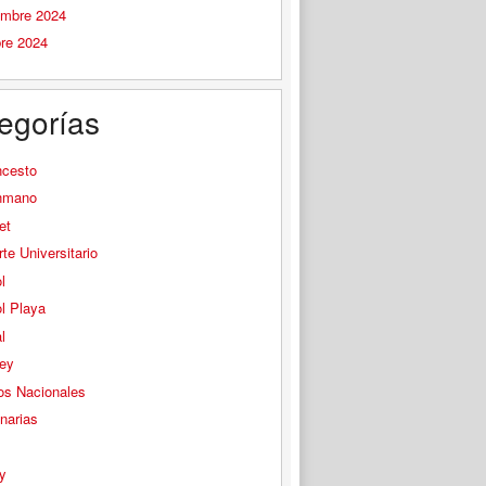
embre 2024
bre 2024
egorías
ncesto
nmano
et
te Universitario
l
l Playa
l
ey
os Nacionales
narias
s
y