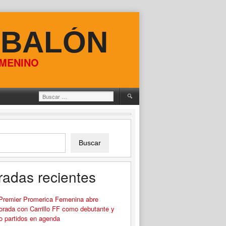
 BALÓN
EMENINO
Buscar:
Buscar
radas recientes
 Premier Promerica Femenina abre
rada con Carrillo FF como debutante y
o partidos en agenda