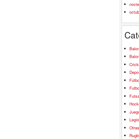
novi
octu
Cat
Balo
Balo
Crick
Depor
Fútbo
Futbo
Futsa
Hock
Jueg
Legio
Otra
Rugb