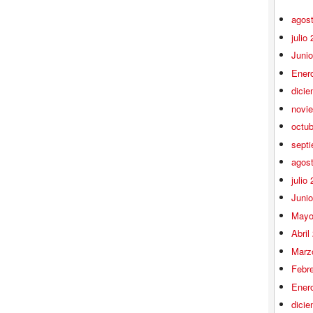
agos
julio
Juni
Ener
dici
novi
octu
sept
agos
julio
Juni
Mayo
Abril
Marz
Febr
Ener
dici