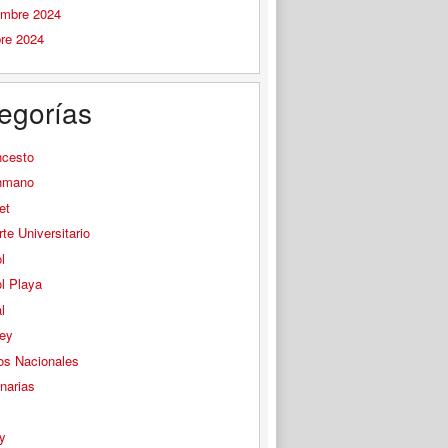
embre 2024
bre 2024
egorías
ncesto
nmano
et
te Universitario
l
l Playa
l
ey
os Nacionales
narias
s
y