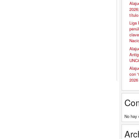
Alaju
2026:
títul
Liga 
penúl
clave
Naci
Alaju
Antig
UNCA
Alaju
con 
2026
Com
No hay 
Arc