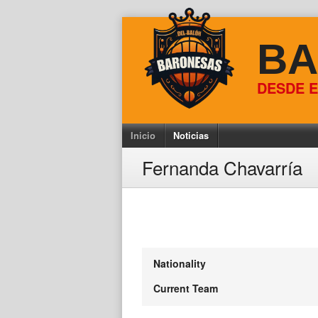
Skip
to
BA
content
DESDE E
Inicio
Noticias
Fernanda Chavarría
Nationality
Current Team