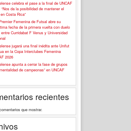
elense celebra el pase a la final de UNCAF
 “Nos da la posibilidad de mantener el
o en Costa Rica”
Premier Femenina de Futsal abre su
tima fecha de la primera vuelta con duelo
 entre Curridabat F Venus y Universidad
onal
elense jugará una final inédita ante Unifut
ua en la Copa Interclubes Femenina
F 2026
elense apunta a cerrar la fase de grupos
“mentalidad de campeonas” en UNCAF
entarios recientes
comentarios que mostrar.
hivos