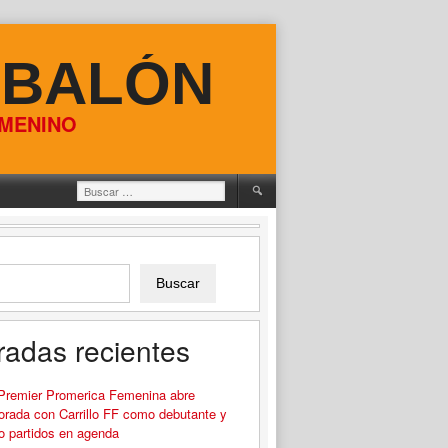
 BALÓN
EMENINO
Buscar:
Buscar
radas recientes
 Premier Promerica Femenina abre
rada con Carrillo FF como debutante y
o partidos en agenda