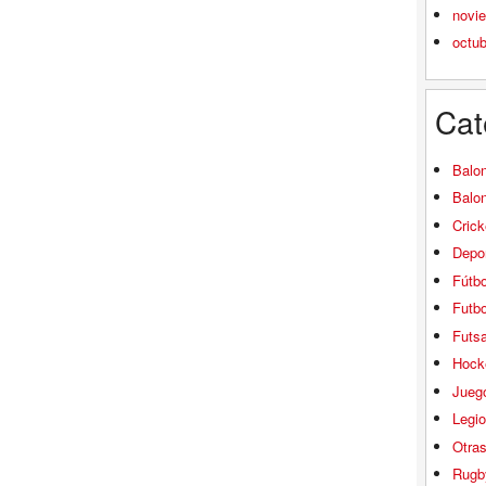
novi
octu
Cat
Balo
Balo
Crick
Depor
Fútbo
Futbo
Futsa
Hock
Jueg
Legio
Otra
Rugb