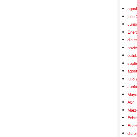
agos
julio
Juni
Ener
dici
novi
octu
sept
agos
julio
Juni
Mayo
Abril
Marz
Febr
Ener
dici