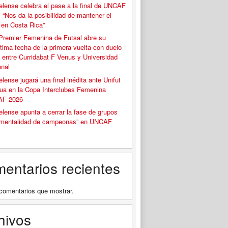
elense celebra el pase a la final de UNCAF
 “Nos da la posibilidad de mantener el
o en Costa Rica”
Premier Femenina de Futsal abre su
tima fecha de la primera vuelta con duelo
 entre Curridabat F Venus y Universidad
onal
elense jugará una final inédita ante Unifut
ua en la Copa Interclubes Femenina
F 2026
elense apunta a cerrar la fase de grupos
“mentalidad de campeonas” en UNCAF
entarios recientes
comentarios que mostrar.
hivos