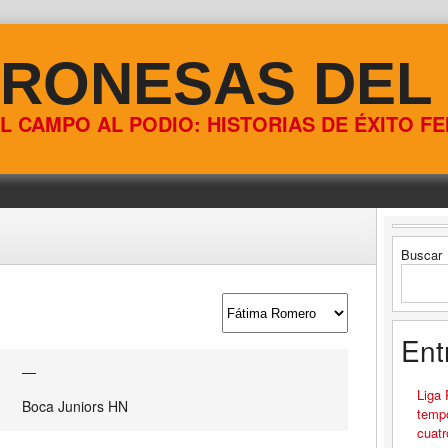
RONESAS DEL
L CAMPO AL PODIO: HISTORIAS DE ÉXITO F
Buscar
Ent
—
Liga
Boca Juniors HN
tempo
cuatr