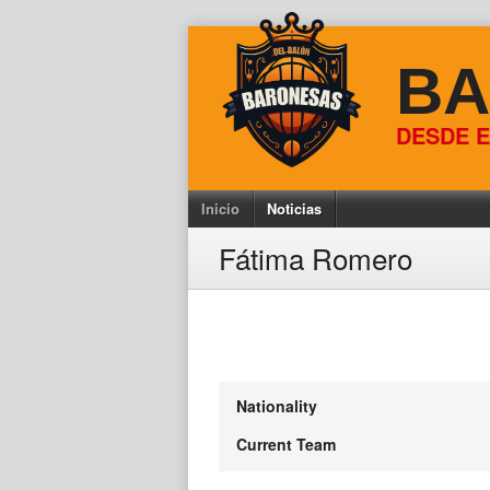
Skip
to
BA
content
DESDE E
Inicio
Noticias
Fátima Romero
Nationality
Current Team