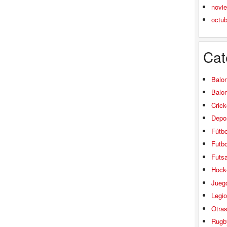
novi
octu
Cat
Balo
Balo
Crick
Depor
Fútbo
Futbo
Futsa
Hock
Jueg
Legio
Otra
Rugb