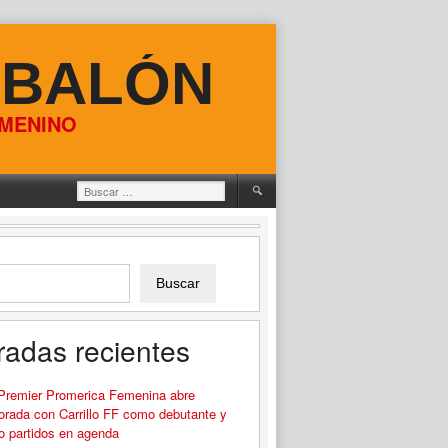
 BALÓN
EMENINO
Buscar:
Buscar
radas recientes
 Premier Promerica Femenina abre
rada con Carrillo FF como debutante y
o partidos en agenda