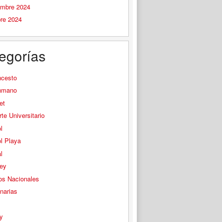
embre 2024
bre 2024
egorías
ncesto
nmano
et
te Universitario
l
l Playa
l
ey
os Nacionales
narias
s
y