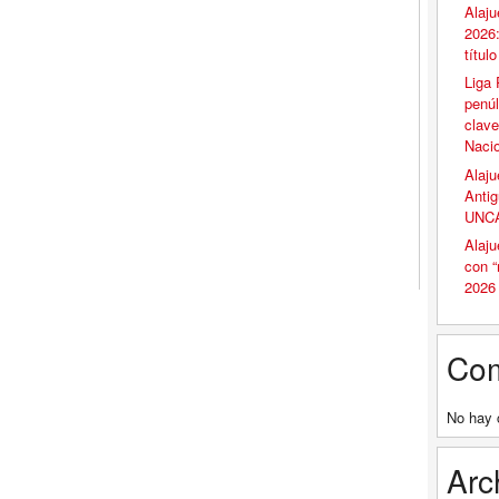
Alaju
2026:
títul
Liga 
penúl
clave
Naci
Alaju
Antig
UNCA
Alaju
con 
2026
Com
No hay 
Arc