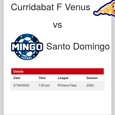
Curridabat F Venus
vs
Santo Domingo
Details
Date
Time
League
Season
07/06/2025
7:00 pm
Primera Fase
2025