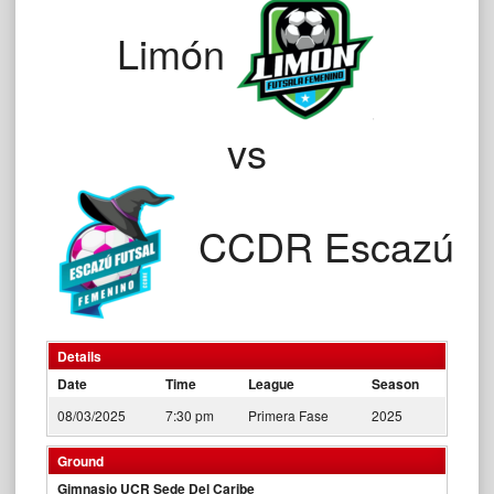
Limón
vs
CCDR Escazú
Details
Date
Time
League
Season
08/03/2025
7:30 pm
Primera Fase
2025
Ground
Gimnasio UCR Sede Del Caribe