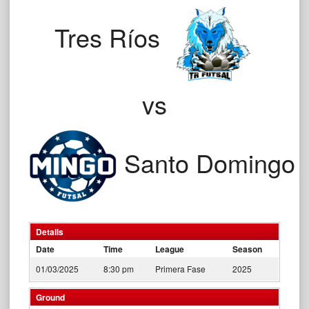
Tres Ríos
vs
Santo Domingo
Details
Date
Time
League
Season
01/03/2025
8:30 pm
Primera Fase
2025
Ground